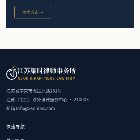
预约咨询 →
江苏耀时律师事务所
X
E
O
N
&
P
A
R
T
N
E
R
S
L
A
W
F
I
R
M
江苏省南京市虎踞北路181号
江苏（南京）涉外法律服务中心 · 210003
邮箱 info@xeonlaw.com
快速导航