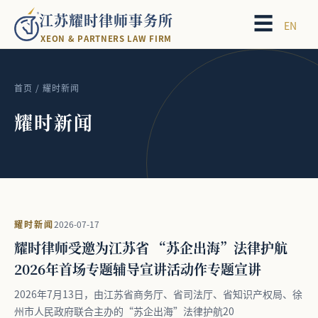
江苏耀时律师事务所
☰
EN
X
E
O
N
&
P
A
R
T
N
E
R
S
L
A
W
F
I
R
M
首页
/ 耀时新闻
耀时新闻
耀时新闻
2026-07-17
耀时律师受邀为江苏省 “苏企出海”法律护航
2026年首场专题辅导宣讲活动作专题宣讲
2026年7月13日，由江苏省商务厅、省司法厅、省知识产权局、徐
州市人民政府联合主办的“苏企出海”法律护航20