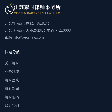
江苏耀时律师事务所
X
E
O
N
&
P
A
R
T
N
E
R
S
L
A
W
F
I
R
M
江苏省南京市虎踞北路181号
江苏（南京）涉外法律服务中心 · 210003
邮箱 info@xeonlaw.com
快速导航
关于耀时
业务领域
耀时团队
耀时新闻
耀时观察
联系我们