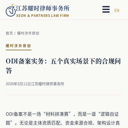
江苏耀时律师事务所
☰
EN
X
E
O
N
&
P
A
R
T
N
E
R
S
L
A
W
F
I
R
M
首页
/
耀时涉外原创
耀时涉外原创
ODI备案实务：五个真实场景下的合规问
答
2026年5月11日
江苏耀时律师事务所
ODI备案不是一场“材料拼凑赛”，而是一道“逻辑自证
题”。无论是主体资质匹配、资金来源合规、架构设计真