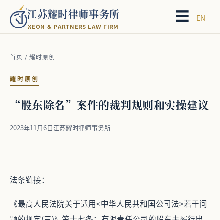
江苏耀时律师事务所
☰
EN
X
E
O
N
&
P
A
R
T
N
E
R
S
L
A
W
F
I
R
M
首页
/
耀时原创
耀时原创
“股东除名”案件的裁判规则和实操建议
2023年11月6日
江苏耀时律师事务所
法条链接：
《最高人民法院关于适用<中华人民共和国公司法>若干问
题的规定(三)》第十七条：有限责任公司的股东未履行出