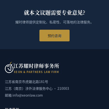
就本文议题需要专业意见?
耀时律师提供定制化、私密性、可落地的法律服务。
预约咨询
江苏耀时律师事务所
X
E
O
N
&
P
A
R
T
N
E
R
S
L
A
W
F
I
R
M
江苏省南京市虎踞北路181号
江苏（南京）涉外法律服务中心 · 210003
邮箱 info@xeonlaw.com