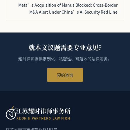
Meta’s Acquisition of Manus Blocked: Cross-Border
M&A Alert Under China’s AI Security Red Line
就本文议题需要专业意见?
耀时律师提供定制化、私密性、可落地的法律服务。
预约咨询
江苏耀时律师事务所
X
E
O
N
&
P
A
R
T
N
E
R
S
L
A
W
F
I
R
M
江苏省南京市虎踞北路181号