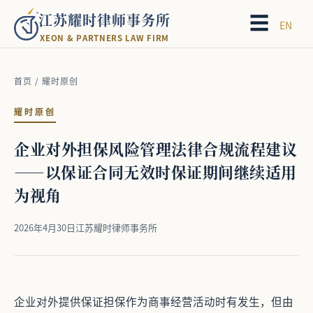
江苏耀时律师事务所
☰
EN
X
E
O
N
&
P
A
R
T
N
E
R
S
L
A
W
F
I
R
M
首页
/
耀时原创
耀时原创
企业对外担保风险管理法律合规流程建议
——以保证合同无效时保证期间继续适用
为视角
2026年4月30日
江苏耀时律师事务所
企业对外提供保证担保作为商事经营活动时有发生，但由