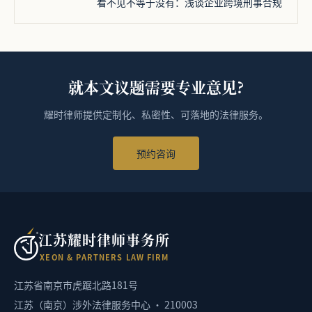
看不见不等于没有：浅谈企业跨境刑事合规
就本文议题需要专业意见?
耀时律师提供定制化、私密性、可落地的法律服务。
预约咨询
江苏耀时律师事务所
X
E
O
N
&
P
A
R
T
N
E
R
S
L
A
W
F
I
R
M
江苏省南京市虎踞北路181号
江苏（南京）涉外法律服务中心 · 210003