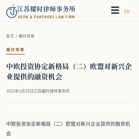
江苏耀时律师事务所
☰
EN
X
E
O
N
&
P
A
R
T
N
E
R
S
L
A
W
F
I
R
M
首页
/
耀时观察
耀时观察
中欧投资协定新格局（二）欧盟对新兴企
业提供的融资机会
2021年1月25日
江苏耀时律师事务所
中欧投资协定新格局（二）欧盟对新兴企业提供的融资机
会