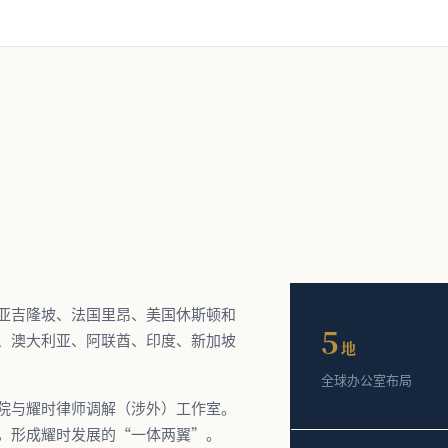
亚吉隆坡、法国里昂、美国休斯顿和
5
、澳大利亚、阿联酋、印度、新加坡
地
全球办公室布局
院与耀时律师调解（涉外）工作室。
，形成耀时发展的“一体两翼”。