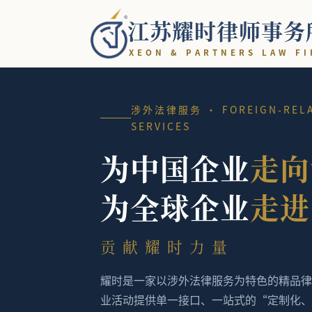
江苏耀时律师事务
X
E
O
N
&
P
A
R
T
N
E
R
S
L
A
W
F
I
涉外法律服务 · FOREIGN-RELA
SERVICES
为中国企业
走向
为全球企业
走进
贡献
耀时力量
耀时是一家以涉外法律服务为特色的精品律
业活动提供单一接口、一站式的“定制化、