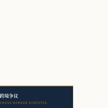
跨境争议
CROSS-BORDER DISPUTES