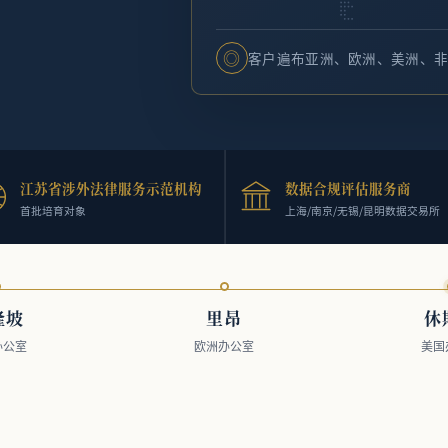
◎
客户遍布亚洲、欧洲、美洲、
江苏省涉外法律服务示范机构
数据合规评估服务商
首批培育对象
上海/南京/无锡/昆明数据交易所
隆坡
里昂
休
办公室
欧洲办公室
美国