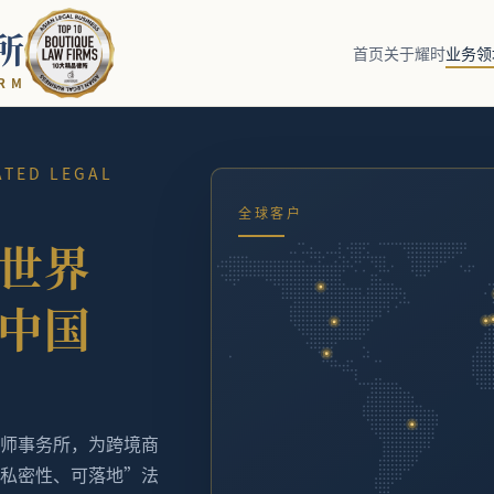
所
首页
关于耀时
业务领
R
M
TED LEGAL
全球客户
世界
中国
师事务所，为跨境商
私密性、可落地”法